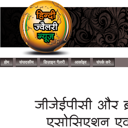
होम
संपादकीय
डिज़ाइन गैलरी
आर्काइव
संपर्क करे