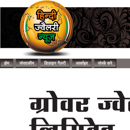
होम
संपादकीय
डिज़ाइन गैलरी
आर्काइव
संपर्क करे